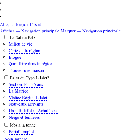
Aller
au
contenu
principal
Allô, ici Région L’Islet
Afficher — Navigation principale
Masquer — Navigation principale
Navigation
La Sainte Paix
principale
Milieu de vie
Carte de la région
Blogue
Quoi faire dans la région
Trouver une maison
Es-tu du Type L'Islet?
Section 16 - 35 ans
La Matrice
Visitez Région L'Islet
Nouveaux arrivants
Un p’tit faible - Achat local
Neige et lumières
Jobs à la tonne
Portail emploi
Nous joindre