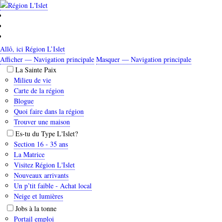
Aller
au
contenu
principal
Allô, ici Région L’Islet
Afficher — Navigation principale
Masquer — Navigation principale
Navigation
La Sainte Paix
principale
Milieu de vie
Carte de la région
Blogue
Quoi faire dans la région
Trouver une maison
Es-tu du Type L'Islet?
Section 16 - 35 ans
La Matrice
Visitez Région L'Islet
Nouveaux arrivants
Un p’tit faible - Achat local
Neige et lumières
Jobs à la tonne
Portail emploi