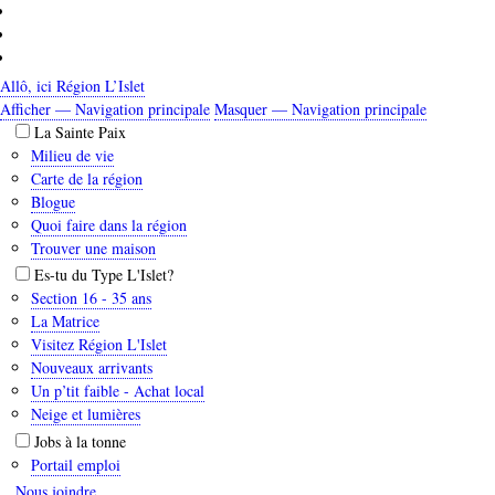
Aller
au
contenu
principal
Allô, ici Région L’Islet
Afficher — Navigation principale
Masquer — Navigation principale
Navigation
La Sainte Paix
principale
Milieu de vie
Carte de la région
Blogue
Quoi faire dans la région
Trouver une maison
Es-tu du Type L'Islet?
Section 16 - 35 ans
La Matrice
Visitez Région L'Islet
Nouveaux arrivants
Un p’tit faible - Achat local
Neige et lumières
Jobs à la tonne
Portail emploi
Nous joindre