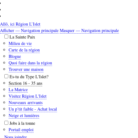
Aller
au
contenu
principal
Allô, ici Région L’Islet
Afficher — Navigation principale
Masquer — Navigation principale
Navigation
La Sainte Paix
principale
Milieu de vie
Carte de la région
Blogue
Quoi faire dans la région
Trouver une maison
Es-tu du Type L'Islet?
Section 16 - 35 ans
La Matrice
Visitez Région L'Islet
Nouveaux arrivants
Un p’tit faible - Achat local
Neige et lumières
Jobs à la tonne
Portail emploi
Nous joindre