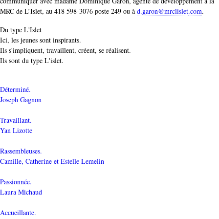
communiquer avec madame Dominique Garon, agente de développement à la
MRC de L’
Islet
, au 418 598-3076 poste 249 ou à
d.garon@mrclislet
.com
.
Du type L'Islet
Ici, les jeunes sont inspirants.
Ils s'impliquent, travaillent, créent, se réalisent.
Ils sont du type L'islet.
Déterminé.
Joseph Gagnon
Travaillant.
Yan Lizotte
Rassembleuses.
Camille, Catherine et Estelle Lemelin
Passionnée.
Laura Michaud
Accueillante.