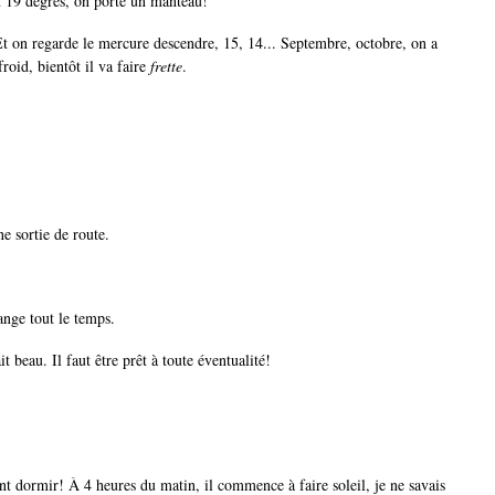
ait 19 degrés, on porte un manteau!
t on regarde le mercure descendre, 15, 14... Septembre, octobre, on a
roid, bientôt il va faire
frette
.
ne sortie de route.
hange tout le temps.
t beau. Il faut être prêt à toute éventualité!
ment dormir! À 4 heures du matin, il commence à faire soleil, je ne savais