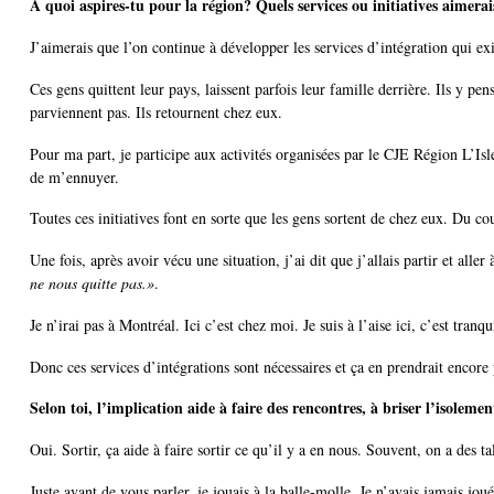
À quoi aspires-tu pour la région? Quels services ou initiatives aimera
J’aimerais que l’on continue à développer les services d’intégration qui ex
Ces gens quittent leur pays, laissent parfois leur famille derrière. Ils y pense
parviennent pas. Ils retournent chez eux.
Pour ma part, je participe aux activités organisées par le CJE Région L’Isle
de m’ennuyer.
Toutes ces initiatives font en sorte que les gens sortent de chez eux. Du cou
Une fois, après avoir vécu une situation, j’ai dit que j’allais partir et all
ne nous quitte pas.»
.
Je n’irai pas à Montréal. Ici c’est chez moi. Je suis à l’aise ici, c’est tran
Donc ces services d’intégrations sont nécessaires et ça en prendrait encore 
Selon toi, l’implication aide à faire des rencontres, à briser l’isole
Oui. Sortir, ça aide à faire sortir ce qu’il y a en nous. Souvent, on a des 
Juste avant de vous parler, je jouais à la balle-molle. Je n’avais jamais jou