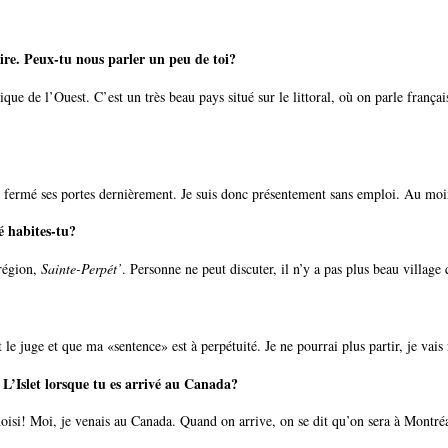
oire. Peux-tu nous parler un peu de toi?
ue de l’Ouest. C’est un très beau pays situé sur le littoral, où on parle frança
t fermé ses portes dernièrement. Je suis donc présentement sans emploi. Au moin
té habites-tu?
 région,
Sainte-Perpét’
. Personne ne peut discuter, il n’y a pas plus beau villag
 le juge et que ma «sentence» est à perpétuité. Je ne pourrai plus partir, je vais
n L’Islet lorsque tu es arrivé au Canada?
 choisi! Moi, je venais au Canada. Quand on arrive, on se dit qu’on sera à Montr