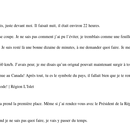
s, juste devant moi. Il faisait nuit, il était environ 22 heures.
ur se coupe. Je ne sais pas comment j’ai pu l’éviter, je tremblais comme une feui
ois. Je suis resté là une bonne dizaine de minutes, à me demander quoi faire. Je me
 60 km/h. J’avais peur, je me disais qu’un orignal pouvait maintenant surgir à
ue au Canada! Après tout, tu es le symbole du pays, il fallait bien que je te re
 ça prend la première place. Même si j’ai rendez-vous avec le Président de la Répu
nd je ne sais pas quoi faire, je vais y passer du temps.