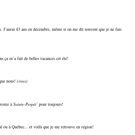
is. J’aurai 43 ans en décembre, même si on me dit souvent que je ne fais
s ça m’a fait de belles vacances cet été!
e que nous!
(rires)
 rester à
Sainte-Perpét’
pour toujours!
éal ou à Québec... et voilà que je me retrouve en région!