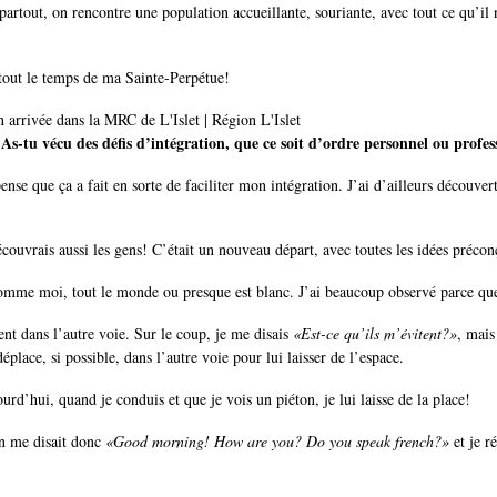
artout, on rencontre une population accueillante, souriante, avec tout ce qu’il 
tout le temps de ma Sainte-Perpétue!
As-tu vécu des défis d’intégration, que ce soit d’ordre personnel ou profes
e pense que ça a fait en sorte de faciliter mon intégration. J’ai d’ailleurs déc
couvrais aussi les gens! C’était un nouveau départ, avec toutes les idées précon
s comme moi, tout le monde ou presque est blanc. J’ai beaucoup observé parce que
ent dans l’autre voie. Sur le coup, je me disais
«Est-ce qu’ils m’évitent?»
, mais
déplace, si possible, dans l’autre voie pour lui laisser de l’espace.
ourd’hui, quand je conduis et que je vois un piéton, je lui laisse de la place!
On me disait donc
«Good morning! How are you? Do you speak french?»
et je r