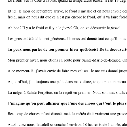
Le froid! Sur la Côte d’Ivoire, quand la température baisse, il fait 19 de
Et ici, le mois de septembre arrive, le froid s’installe et on nous envoie 
froid, mais on nous dit que ce n’est pas encore le froid, qu’il va faire froi
Ah bon? Il y a le froid et il y a le
frette
? Ok, on va découvrir le
frette
!
Les gens ont été tellement généreux. Ils nous ont donné tout ce qu’il nous 
Tu peux nous parler de ton premier hiver québécois? De ta découver
Mon premier hiver, nous étions en route pour Sainte-Marie-de-Beauce. On cir
À ce moment-là, j’avais envie de faire mes valises! Je me suis donné jusqu
Aujourd'hui, j’ai toujours une pelle dans ma voiture, toujours un manteau 
La neige, à Sainte-Perpétue, on la reçoit en premier. Nous sommes situés en 
J’imagine qu’on peut affirmer que l’une des choses qui t’ont le plus sur
Beaucoup de choses m’ont étonné, mais la météo était vraiment une grosse 
Aussi, chez nous, le soleil se couche à environ 18 heures toute l’année, alo