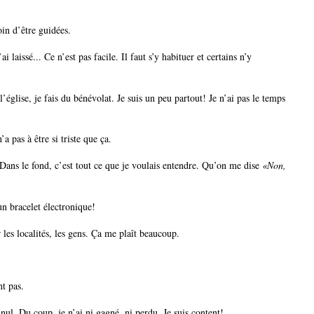
oin d’être guidées.
i laissé... Ce n’est pas facile. Il faut s’y habituer et certains n’y
église, je fais du bénévolat. Je suis un peu partout! Je n’ai pas le temps
’a pas à être si triste que ça.
 Dans le fond, c’est tout ce que je voulais entendre. Qu’on me dise
«Non,
 un bracelet électronique!
r les localités, les gens. Ça me plaît beaucoup.
ont pas.
h nul. Du coup, je n’ai ni gagné, ni perdu. Je suis content!