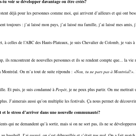
is-tu voir se développer davantage ou être créés?
istent déjà pour les personnes comme moi, qui arrivent d’ailleurs et qui ont bes
nt toujours : j’ai laissé mon pays, j’ai laissé ma famille, j’ai laissé mes amis, j’a
t, à celles de l’ABC des Hauts-Plateaux, je suis Chevalier de Colomb, je vais à l’
p, ils rencontrent de nouvelles personnes et ils se rendent compte que... la vie n
er à Montréal. On m’a tout de suite répondu :
«Non, tu ne pars pas à Montréal!»
.
quille. Et puis, je suis condamné à
Perpèt
, je ne peux plus partir. On me mettrait
plus. J’aimerais aussi qu’on multiplie les festivals. Ça nous permet de découvri
ment et le stress d’arriver dans une nouvelle communauté?
talents qui ne demandent qu’à sortir, mais si on ne sort pas, ils ne se développer
é au baseball. J’ai essayé, on s’est débrouillés et c’était pas mal. On a fait matc