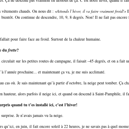
grés. Ça ne descend pas vraiment en dessous de ça. C’est notre hiver, quand il f
des vêtements chauds. On nous dit :
«Attends l’hiver, il va faire vraiment froid!»
E
d bientôt. On continue de descendre, 10, 9, 8 degrés. Non! Il ne fait pas encore f
fallait pour faire face au froid. Surtout de la chaleur humaine.
te du
?
frette
culait sur les petites routes de campagne, il faisait –45 degrés, et on a fait u
’à l’année prochaine... et maintenant ça va, je me suis acclimaté.
au cas où. Je sais maintenant qu’à partir d’octobre, la neige peut tomber. Ça c
hauteur, alors parfois il neige ici, et quand on descend à Saint-Pamphile, il fai
pris quand tu t’es installé ici, c’est l’hiver!
surprise. Je n’avais jamais vu la neige.
rs qu’ici, en juin, il fait encore soleil à 22 heures, je ne savais pas à quel mo