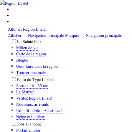
Aller
au
contenu
principal
Allô, ici Région L’Islet
Afficher — Navigation principale
Masquer — Navigation principale
Navigation
La Sainte Paix
principale
Milieu de vie
Carte de la région
Blogue
Quoi faire dans la région
Trouver une maison
Es-tu du Type L'Islet?
Section 16 - 35 ans
La Matrice
Visitez Région L'Islet
Nouveaux arrivants
Un p’tit faible - Achat local
Neige et lumières
Jobs à la tonne
Portail emploi