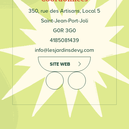
Adresse
350, rue des Artisans, Local 5
Municipalité
Saint-Jean-Port-Joli
Code
G0R 3G0
postal
Téléphone
4185081439
Courriel
info@lesjardinsdevy.com
SITE WEB