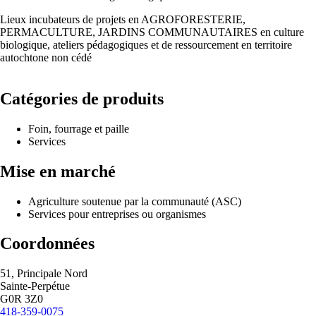
Lieux incubateurs de projets en AGROFORESTERIE,
PERMACULTURE, JARDINS COMMUNAUTAIRES en culture
biologique, ateliers pédagogiques et de ressourcement en territoire
autochtone non cédé
Catégories de produits
Foin, fourrage et paille
Services
Mise en marché
Agriculture soutenue par la communauté (ASC)
Services pour entreprises ou organismes
Coordonnées
Adresse
51, Principale Nord
Municipalité
Sainte-Perpétue
Code
G0R 3Z0
postal
Téléphone
418-359-0075