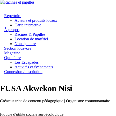
Aller
au
contenu
Répertoire
principal
Acteurs et produits locaux
Carte interactive
À propos
Racines & Papilles
Location de matériel
Nous joindre
Section locavore
Magazine
Quoi faire
Les Escapades
Activités et événements
Connexion / inscription
FUSA Akwekon Nisi
Types
Créateur·trice de contenu pédagogique | Organisme communautaire
d'acteur
Fiducie d'utilité sociale agroécologique