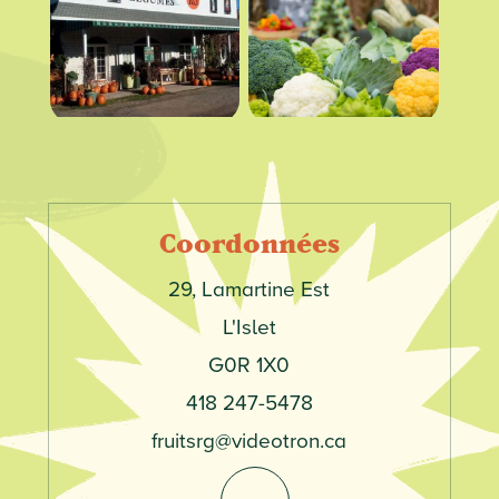
Coordonnées
Adresse
29, Lamartine Est
Municipalité
L'Islet
Code
G0R 1X0
postal
Téléphone
418 247-5478
Courriel
fruitsrg@videotron.ca