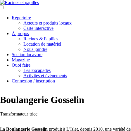
Aller
au
contenu
Répertoire
principal
Acteurs et produits locaux
Carte interactive
À propos
Racines & Papilles
Location de matériel
Nous joindre
Section locavore
Magazine
Quoi faire
Les Escapades
Activités et événements
Connexion / inscription
Boulangerie Gosselin
Types
Transformateur·trice
d'acteur
La
Boulangerie Gosselin
produit à L'Islet, depuis 2010, une variété de