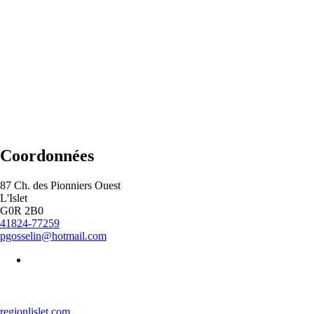
Coordonnées
Adresse
87 Ch. des Pionniers Ouest
Municipalité
L'Islet
Code
G0R 2B0
postal
Téléphone
41824-77259
Courriel
pgosselin@hotmail.com
regionlislet.com