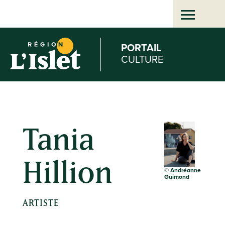
Aller
au
PORTAIL
CULTURE
contenu
principal
Tania
Hillion
©
Andréanne
Guimond
ARTISTE