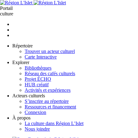
Aller
Portail
au
culture
contenu
principal
Répertoire
Trouver un acteur culturel
Carte Interactive
Explorer
Bibliothèques
Réseau des cafés culturels
Projet ÉCHO
HUB créatif
Activités et expériences
Acteurs culturels
S’inscrire au répertoire
Ressources et financement
Connexion
À propos
La culture dans Région L’Islet
Nous joindre