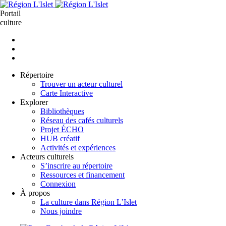
Aller
au
Portail
contenu
culture
principal
Répertoire
Trouver un acteur culturel
Carte Interactive
Explorer
Bibliothèques
Réseau des cafés culturels
Projet ÉCHO
HUB créatif
Activités et expériences
Acteurs culturels
S’inscrire au répertoire
Ressources et financement
Connexion
À propos
La culture dans Région L’Islet
Nous joindre