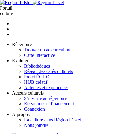
Aller
au
Portail
contenu
culture
principal
Répertoire
Trouver un acteur culturel
Carte Interactive
Explorer
Bibliothèques
Réseau des cafés culturels
Projet ÉCHO
HUB créatif
Activités et expériences
Acteurs culturels
S’inscrire au répertoire
Ressources et financement
Connexion
À propos
La culture dans Région L’Islet
Nous joindre