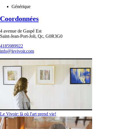
Générique
Coordonnées
4 avenue de Gaspé Est
Saint-Jean-Port-Joli, Qc, G0R3G0
4185989922
info@levivoir.com
Le Vivoir: là où l'art prend vie!