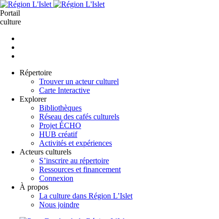
Aller
au
Portail
contenu
culture
principal
Répertoire
Trouver un acteur culturel
Carte Interactive
Explorer
Bibliothèques
Réseau des cafés culturels
Projet ÉCHO
HUB créatif
Activités et expériences
Acteurs culturels
S’inscrire au répertoire
Ressources et financement
Connexion
À propos
La culture dans Région L’Islet
Nous joindre