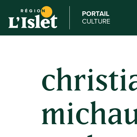
PORTAIL
CULTURE
christi
micha